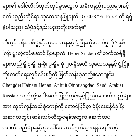
များ၏ ဒေါင်လိုက်ထုတ်လုပ်မှုအတွက် အဓိကနည်းပညာများနှင့်
စက်ပစ္စည်းဆိုင်ရာ သုတေသနပြုချက်" မှ 2023 "Fir Prize" ကို ရရှိ
ခဲ့ပါသည်။ သိပ္ပံနှင့်နည်းပညာတိုးတက်မှု။”
တီထွင်ဆန်းသစ်မှုနှင့် သုတေသနနှင့် ဖွံ့ဖြိုးတိုးတက်မှုကို 3 နှစ်
ကြာ ပူးတွဲလုပ်ဆောင်ပြီးနောက်၊ Hebei Xindadi ၏ဘက်ထရီမှို
များသည် မှို ၃-မှို၊ ၅-မှို၊ ၇-မှိုမှ မှို ၂၀-မှိုအထိ သုတေသနနှင့် ဖွံ့ဖြိုး
တိုးတက်ရေးလုပ်ငန်းစဉ်ကို ဖြတ်သန်းခဲ့သည်။ဘေဂျင်း၊
Chengde၊ Hainan၊ Henan၊ Anhui၊ Qinhuangdao၊ Saudi Arabia၊
Russia စသည်တို့အပါအဝင် ပြည်တွင်းနှင့်ပြည်ပဖောက်သည်များ
အား ထုတ်ကုန်ဆယ်စုံကျော်ကို အောင်မြင်စွာ ပံ့ပိုးပေးနိုင်ခဲ့ပြီး
အနာဂတ်တွင်၊ ဆန်းသစ်တီထွင်ရန်အတွက် နောက်ထပ်
ဖောက်သည်များနှင့် ပူးပေါင်းဆောင်ရွက်သွားရန် မျှော်လင့်