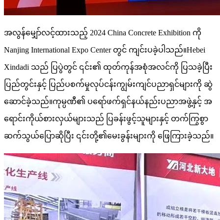
အလွန်မျှော်လင့်ထားသည့် 2024 China Concrete Exhibition ကို
Nanjing International Expo Center တွင် ကျင်းပခဲ့ပါသည်။Hebei
Xindadi သည် ပြပွဲတွင် ၎င်း၏ ထုတ်ကုန်အစုံအလင်ကို ပြသခဲ့ပြီး
ပြည်တွင်းနှင့် ပြည်ပစက်မှုလုပ်ငန်းကျွမ်းကျင်ပညာရှင်များကို ဆွဲ
ဆောင်ခဲ့သည်။ကုမ္ပဏီ၏ ပရော်ဖက်ရှင်နယ်နည်းပညာအဖွဲ့နှင့် အ
ရောင်းကိုယ်စားလှယ်များသည် ပြခန်းဖွင့်သူများနှင့် တက်ကြွစွာ
ဆက်သွယ်ပြောဆိုပြီး ၎င်းတို့၏မေးခွန်းများကို ဖြေကြားခဲ့သည်။