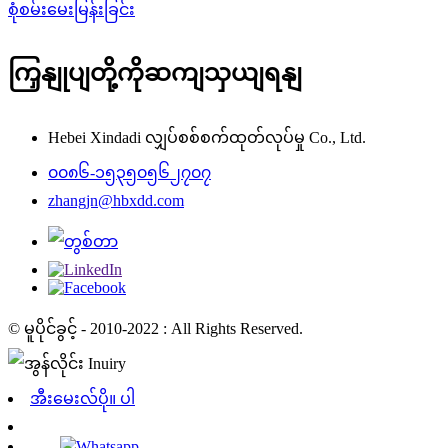
စုံစမ်းမေးမြန်းခြင်း
ကြှနျုပျတို့ကိုဆကျသှယျရနျ
Hebei Xindadi လျှပ်စစ်စက်ထုတ်လုပ်မှု Co., Ltd.
၀၀၈၆-၁၅၃၅၀၅၆၂၇၀၇
zhangjn@hbxdd.com
© မူပိုင်ခွင့် - 2010-2022 : All Rights Reserved.
အီးမေးလ်ပို။ ပါ
Whatsapp