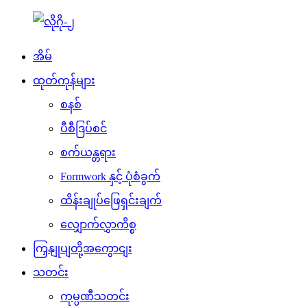
အိမ်
ထုတ်ကုန်များ
စနစ်
ပီစီဒြပ်စင်
စက်ယန္တရား
Formwork နှင့် ပုံစံခွက်
ထိန်းချုပ်ဖြေရှင်းချက်
လျှောက်လွှာကိစ္စ
ကြှနျုပျတို့အကွောငျး
သတင်း
ကုမ္ပဏီသတင်း