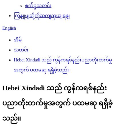
စက်မှုသတင်း
ကြှနျုပျတို့ကိုဆကျသှယျရနျ
English
အိမ်
သတင်း
Hebei Xindadi သည် ကွန်ကရစ်နည်းပညာတိုးတက်မှု
အတွက် ပထမဆု ရရှိခဲ့သည်။
Hebei Xindadi သည် ကွန်ကရစ်နည်း
ပညာတိုးတက်မှုအတွက် ပထမဆု ရရှိခဲ့
သည်။