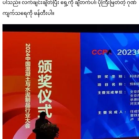
ပါသည်။ လက်ချင်းချိတ်ပြီး ရှေ့ကို ချီတက်ပါ၊ ပိုကြီးမြတ်တဲ့ ဂုဏ်
ကျက်သရေကို ဖန်တီးပါ။