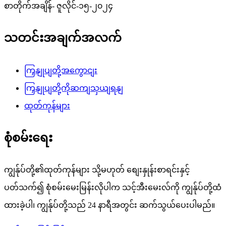
စာတိုက်အချိန်- ဇူလိုင်-၁၅-၂၀၂၄
သတင်းအချက်အလက်
ကြှနျုပျတို့အကွောငျး
ကြှနျုပျတို့ကိုဆကျသှယျရနျ
ထုတ်ကုန်များ
စုံစမ်းရေး
ကျွန်ုပ်တို့၏ထုတ်ကုန်များ သို့မဟုတ် စျေးနှုန်းစာရင်းနှင့်
ပတ်သက်၍ စုံစမ်းမေးမြန်းလိုပါက သင့်အီးမေးလ်ကို ကျွန်ုပ်တို့ထံ
ထားခဲ့ပါ၊ ကျွန်ုပ်တို့သည် 24 နာရီအတွင်း ဆက်သွယ်ပေးပါမည်။