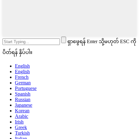
ရှာဖွေရန် Enter သို့မဟုတ် ESC ကို
ပိတ်ရန် နှိပ်ပါ။
English
English
French
German
Portuguese
Spanish
Russian
Japanese
Korean
Arabic
Irish
Greek
Turkish
Italian