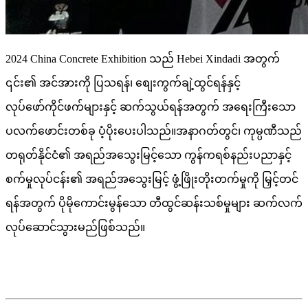
2024 China Concrete Exhibition သည် Hebei Xindadi အတွက်
၎င်း၏ အင်အားကို ပြသရန်၊ စျေးကွက်ချဲ့ထွင်ရန်နှင့်
လုပ်ဖော်ကိုင်ဖက်များနှင့် ဆက်သွယ်ရန်အတွက် အရေးကြီးသော
ပလက်ဖောင်းတစ်ခု ပံ့ပိုးပေးပါသည်။အနာဂတ်တွင်၊ ကုမ္ပဏီသည်
တရုတ်နိုင်ငံ၏ အရည်အသွေးမြင့်သော ကွန်ကရစ်နည်းပညာနှင့်
စက်မှုလုပ်ငန်း၏ အရည်အသွေးမြင့် ဖွံ့ဖြိုးတိုးတက်မှုကို မြှင့်တင်
ရန်အတွက် ပိုမိုကောင်းမွန်သော တီထွင်ဆန်းသစ်မှုများ ဆက်လက်
လုပ်ဆောင်သွားမည်ဖြစ်သည်။