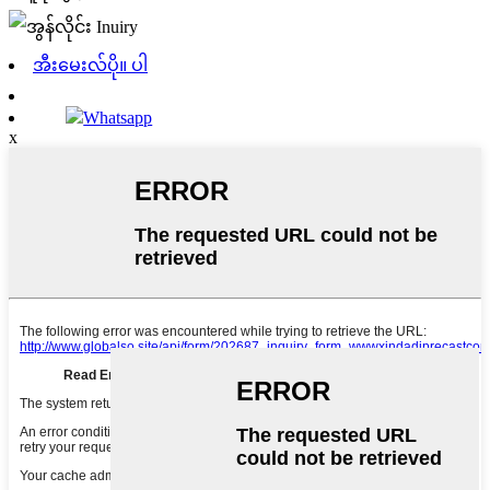
အီးမေးလ်ပို။ ပါ
Whatsapp
x