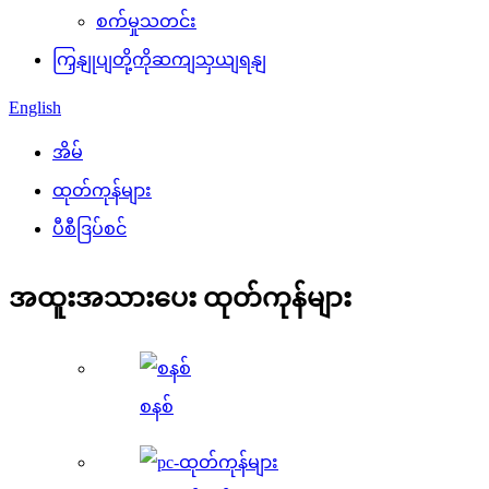
စက်မှုသတင်း
ကြှနျုပျတို့ကိုဆကျသှယျရနျ
English
အိမ်
ထုတ်ကုန်များ
ပီစီဒြပ်စင်
အထူးအသားပေး ထုတ်ကုန်များ
စနစ်