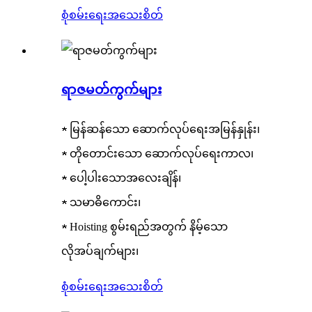
စုံစမ်းရေး
အသေးစိတ်
ရာဇမတ်ကွက်များ
★ မြန်ဆန်သော ဆောက်လုပ်ရေးအမြန်နှုန်း၊
★ တိုတောင်းသော ဆောက်လုပ်ရေးကာလ၊
★ ပေါ့ပါးသောအလေးချိန်၊
★ သမာဓိကောင်း၊
★ Hoisting စွမ်းရည်အတွက် နိမ့်သော
လိုအပ်ချက်များ၊
စုံစမ်းရေး
အသေးစိတ်