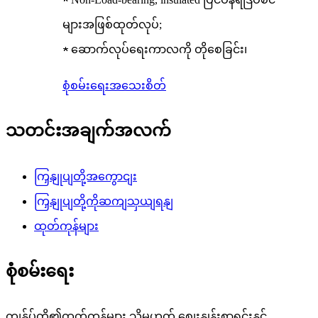
များအဖြစ်ထုတ်လုပ်;
★ ဆောက်လုပ်ရေးကာလကို တိုစေခြင်း၊
စုံစမ်းရေး
အသေးစိတ်
သတင်းအချက်အလက်
ကြှနျုပျတို့အကွောငျး
ကြှနျုပျတို့ကိုဆကျသှယျရနျ
ထုတ်ကုန်များ
စုံစမ်းရေး
ကျွန်ုပ်တို့၏ထုတ်ကုန်များ သို့မဟုတ် စျေးနှုန်းစာရင်းနှင့်