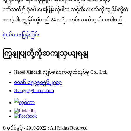
ပတ်သက်၍ စုံစမ်းမေးမြန်းလိုပါက သင့်အီးမေးလ်ကို ကျွန်ုပ်တို့ထံ
ထားခဲ့ပါ၊ ကျွန်ုပ်တို့သည် 24 နာရီအတွင်း ဆက်သွယ်ပေးပါမည်။
စုံစမ်းမေးမြန်းခြင်း
ကြှနျုပျတို့ကိုဆကျသှယျရနျ
Hebei Xindadi လျှပ်စစ်စက်ထုတ်လုပ်မှု Co., Ltd.
၀၀၈၆-၁၅၃၅၀၅၆၂၇၀၇
zhangjn@hbxdd.com
© မူပိုင်ခွင့် - 2010-2022 : All Rights Reserved.