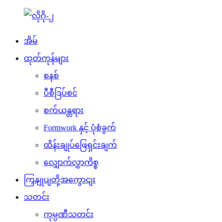
အိမ်
ထုတ်ကုန်များ
စနစ်
ပီစီဒြပ်စင်
စက်ယန္တရား
Formwork နှင့် ပုံစံခွက်
ထိန်းချုပ်ဖြေရှင်းချက်
လျှောက်လွှာကိစ္စ
ကြှနျုပျတို့အကွောငျး
သတင်း
ကုမ္ပဏီသတင်း