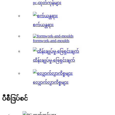
pc-ထုတ်ကုန်များ
စက်ယန္တရား
formwork-and-moulds
ထိန်းချုပ်မှု-ဖြေရှင်းချက်
လျှောက်လွှာကိစ္စများ
ပီစီဒြပ်စင်