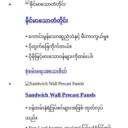
ခိုင်မာသောတံတိုင်း
★ ကောင်းမွန်သောဆူညံသံနှင့် မီးကာကွယ်မှု။
★ ပိုတွက်ခြေကိုက်တယ်။
★ ပိုမိုမြင့်မားသောဝန်များကိုထမ်းပါ၊
စုံစမ်းရေး
အသေးစိတ်
Sandwich Wall Precast Panels
★ ဝန်ထမ်းနံရံဒြပ်စင်များအဖြစ် ထုတ်လုပ်
သည်။
★ Non-Load-bearing, insulated ပြင်ပနံရံဒြပ်စင်