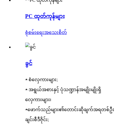
PC ထုတ်ကုန်များ
စုံစမ်းရေး
အသေးစိတ်
ခွင်
★ စံလှေကားများ;
★ အရွယ်အစားနှင့် ပုံသဏ္ဍာန်အမျိုးမျိုးရှိ
လှေကားများ၊
★ဖောက်သည်များ၏တောင်းဆိုချက်အရတစ်ဦး
ချင်းစီဒီဇိုင်း;