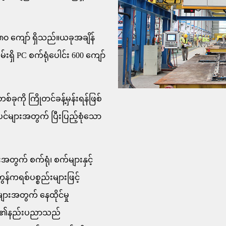
၀ ကျော် ရှိသည်။ယခုအချိန်
မ်းရှိ PC စက်ရုံပေါင်း 600 ကျော်
စ်ခုကို ကြိုတင်ခန့်မှန်းရန်ဖြစ်
င်များအတွက် ပြီးပြည့်စုံသော
အတွက် စက်ရုံ၊ စက်များနှင့်
်ကရစ်ပစ္စည်းများဖြင့်
ျားအတွက် နေထိုင်မှု
တို့၏နည်းပညာသည်