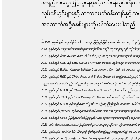
အရည်အသွေးမြင့်လူနေမှုနှင့် လုပ်ငန်းခွင်ဧရိယ
လုပ်ငန်းခွင်များနှင့် သဘာဝပတ်ဝန်းကျင်နှင့
အဆောက်အဦစနစ်များကို ဖန်တီးပေးပါသည်။
I
n 2005 ခုနှစ်တွင် တရုတ်နိုင်ငံ၏ ပထမဆုံး မြန်နှုန်းမြင့်ရထားလမ်း slab ထုတ်လုပ်မှု
2006 ခုနှစ်တွင်၊ တရုတ်၏ပထမဆုံးနှစ်ထပ်တုံးအိပ်စက်ဝိုင်းထုတ်လုပ်မှုလိုင်းကိုတီထွင
2011 ခုနှစ်တွင် ဖိအားပေးထားသော အိပ်စက်သူများအတွက် အလိုအလျောက် စက်ဝိုင်းပုံ
2012 ခုနှစ်တွင် R&D နှင့် Yatai Group Shenyang precast ကွန်ကရစ် အစိတ်အပိုင်း
2013 ခုနှစ်တွင် Beijing Yantong Building Components Co., Ltd. ၏ precast ကွန်က
2014 ခုနှစ်တွင် R&D နှင့် China Road and Bridge Group ၏ တည်ဆောက်မှုတွင်
တည်ဆောက်ပေးခဲ့ပါသည်။ကင်ညာ မီးရထားအတွက် ဇလီဖားတုံး အစုံအလင် နှစ်စုံကို
2015 ခုနှစ်တွင် R & D နှင့် China Construction Group Co., Ltd. ၏ တည်ဆောက်မှု
2016 ခုနှစ်တွင်၊ R&D နှင့် China Railway 4th Bureau ၏ အဆင်သင့်တပ်ဆင်ထားသော 
2017 ခုနှစ်တွင် R & D နှင့်တည်ဆောက်မှု၏ပထမဦးဆုံးပြည်တွင်း loadable ပေါင်းစပ
2018 ခုနှစ်တွင်၊ precast ကွန်ကရစ်အစိတ်အပိုင်းများ၏စက်ရုံထုတ်လုပ်မှုအတွက်အသိဉ
2019 ခုနှစ်တွင် Hebei ပြည်နယ်၏သိပ္ပံနှင့်နည်းပညာတိုးတက်မှုပထမဆုရရှိခဲ့သည်။အ
2020 တွင်၊ ဖိအားပေးထားသော ကြမ်းခင်းပြားထုတ်လုပ်မှုလိုင်း၏ မျိုးဆက်သစ်ကို တီထ
2021 ခုနှစ်တွင်၊ modular 3D အိမ်ရာမှိုကိုတီထွင်ခဲ့သည်။ဉာဏ်ရည်ထက်မြက်သော
2022 ခုနှစ်တွင် အသိဉာဏ်ရှိသော New Jersey guardrail ထုတ်လုပ်မှုလိုင်းကို တီထ