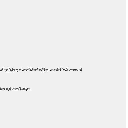
ု ကူညီရန်အတွက် တရုတ်နိုင်ငံ၏ အကြီးဆုံး ရေနက်ဆိပ်ကမ်း terminal ကို
ုတ်လုပ်သည့် စက်ကိရိယာများ၊