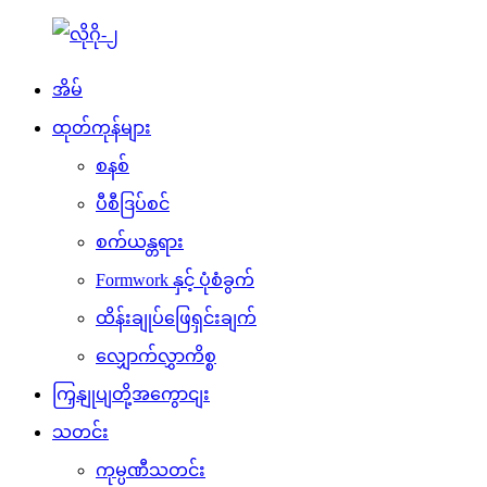
အိမ်
ထုတ်ကုန်များ
စနစ်
ပီစီဒြပ်စင်
စက်ယန္တရား
Formwork နှင့် ပုံစံခွက်
ထိန်းချုပ်ဖြေရှင်းချက်
လျှောက်လွှာကိစ္စ
ကြှနျုပျတို့အကွောငျး
သတင်း
ကုမ္ပဏီသတင်း