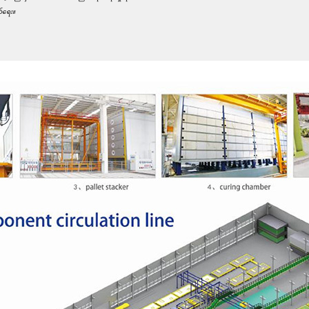
က်ရေး။