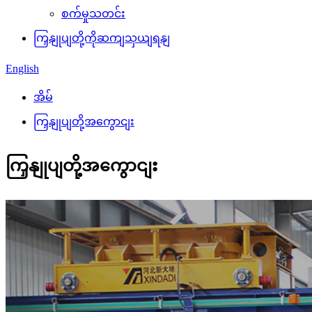
စက်မှုသတင်း
ကြှနျုပျတို့ကိုဆကျသှယျရနျ
English
အိမ်
ကြှနျုပျတို့အကွောငျး
ကြှနျုပျတို့အကွောငျး