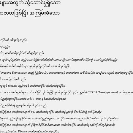
ာများအတွက် ဆွဲဆောင်မှုရှိသော
် သဟဇာတဖြစ်ပြီး အကြမ်းခံသော
လိုင်းကို တီထွင်ခဲ့သည်။
်ခဲ့သည်။
 ထုတ်လုပ်မှုလိုင်းကို တီထွင်ခဲ့သည်။
 ထုတ်လုပ်မှုလိုင်း တည်ဆောက်ခြင်း၊အီသီယိုးပီးယားအမျိုးသား မီးရထားစီမံကိန်းကို ဆောင်ရွက်ခဲ့ပါသည်။
ရစ် အစိတ်အပိုင်းများ ထုတ်လုပ်မှုလိုင်းကို ဆောက်လုပ်ခဲ့ပြီး၊
 Tongyang Expressway သည် မြူနီစပယ်မှ အသေးစားနှင့် အလတ်စား အစိတ်အပိုင်း အလိုအလျောက် ထုတ်လုပ်မှုလိုင်းကိ
 ဆောင်ရွက်ခဲ့ပါသည်။
တွင် precast ကွန်ကရစ် အစိတ်အပိုင်း ထုတ်လုပ်မှုလိုင်း၊
ရာဇမတ်ကွက်များ တပ်ဆင်ခြင်း ပိုက်စင်္ကြံ ထုတ်လုပ်မှုလိုင်း နှင့် တရုတ်စံ CRTSⅢ (Tree-type plate) စက်ရုံမှ ထ
်ရှည်လျားလိုင်းပလပ်ဖောင်း T slab နှစ်ဆထုတ်လုပ်မှုစနစ်;
ာဏ်စီမံခန့်ခွဲမှုစနစ်တစ်ခုတီထွင်ခဲ့သည်;
ပြည့်အဝ အလိုအလျောက် PC ထုတ်လုပ်မှုလိုင်း ထုတ်ကုန်များကို ဖိလစ်ပိုင်သို့ တင်ပို့သည်။
ွင်ခဲ့သည်။တိုးချဲ့နိုင်သော ပေါင်းစပ်ရှည်လျားသော လိုင်းအကောင်းထည် အစိတ်အပိုင်း ထုတ်လုပ်မှုလိုင်း၊
 အပြည့်အဝ အလိုအလျောက် ကြိုတင်ပြင်ဆင်ထားသော အစိတ်အပိုင်း ထုတ်လုပ်မှုစနစ်ကို တီထွင်ခဲ့သည်။
ွင်ခဲ့သည်။နှစ်ဆ T-beam အသိဉာဏ်ထုတ်လုပ်မှုလိုင်း;