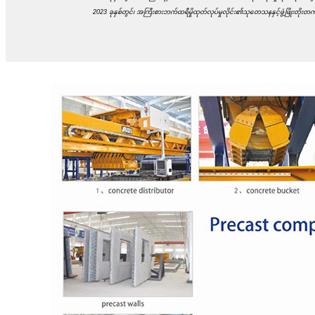
2023 ခုနှစ်တွင်၊ အကြီးစားဘက်ထရီမှိုထုတ်လုပ်မှုလိုင်း၏သုတေသနနှင့်ဖွံ့ဖြိုးတိုးတ