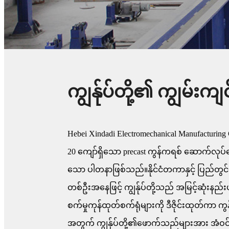
ကျွန်ုပ်တို့၏ ကျွမ်းကျင်မ
Hebei Xindadi Electromechanical Manufacturin
20 ကျော်ရှိသော precast ကွန်ကရစ် ဆောက်လု
သော ပါတနာဖြစ်သည်။နိုင်ငံတကာနှင့် ပြည်တွင်
တစ်ဦးအနေဖြင့် ကျွန်ုပ်တို့သည် အမြင့်ဆုံးနည
စက်မှုကုန်ထုတ်စက်ရုံများကို ဒီဇိုင်းထုတ်ကာ က
အတွက် ကျွန်ုပ်တို့၏ဖောက်သည်များအား အံဝင်