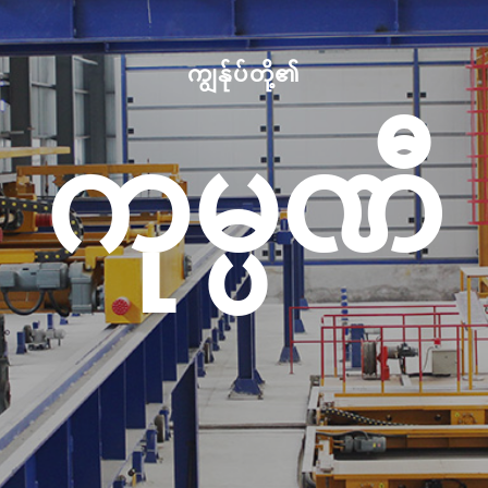
ကျွန်ုပ်တို့၏
ကုမ္ပဏီ