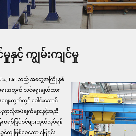
ှုနှင့် ကျွမ်းကျင်မှု
g Co., Ltd. သည် အတွေ့အကြုံ နှစ်
ပ်ရေးအတွက် သင်ရွေးချယ်ထား
းစျေးကွက်တွင် ခေါင်းဆောင်
်းပညာလိုအပ်ချက်များနှင့်အညီ
ွန်ကရစ်ဒြပ်စင်များထုတ်လုပ်ရန်
ခွင်ကျဖြစ်စေသော ဖြေရှင်း