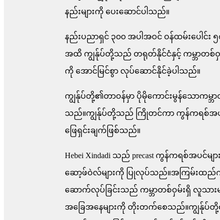
နည်းများကို ပေးဆောင်ပါသည်။
နည်းပညာရှင် ၃၀၀ အပါအဝင် ဝန်ထမ်းပေါင်း ၅၈
အထိ ကျွန်ုပ်တို့သည် တရုတ်နိုင်ငံနှင့် ကမ္ဘာတစ်ဝှ
ကို အောင်မြင်စွာ လုပ်ဆောင်နိုင်ခဲ့ပါသည်။
ကျွန်ုပ်တို့၏တာဝန်မှာ ပိုမိုကောင်းမွန်သောကမ္ဘာတ
သည်။ကျွန်ုပ်တို့သည် ကြိုတင်ကာ ကွန်ကရစ်အပ
ဖြေရှင်းချက်ဖြစ်သည်။
Hebei Xindadi သည် precast ကွန်ကရစ်အပင်များ
ဆော့ဖ်ဝဲလ်များကို ပြုလုပ်သည်။အကြမ်းထည်ကွန
ဆောက်လုပ်ခြင်းသည် ကမ္ဘာတစ်ဝှမ်းရှိ လူသားမ
အခြေအနေများကို တိုးတက်စေသည်။ကျွန်ုပ်