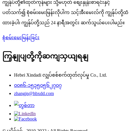
ကျွန်ုပ်တို့၏ထုတ်ကုန်များ သို့မဟုတ် စျေးနှုန်းစာရင်းနှင့်
ပတ်သက်၍ စုံစမ်းမေးမြန်းလိုပါက သင့်အီးမေးလ်ကို ကျွန်ုပ်တို့ထံ
ထားခဲ့ပါ၊ ကျွန်ုပ်တို့သည် 24 နာရီအတွင်း ဆက်သွယ်ပေးပါမည်။
စုံစမ်းမေးမြန်းခြင်း
ကြှနျုပျတို့ကိုဆကျသှယျရနျ
Hebei Xindadi လျှပ်စစ်စက်ထုတ်လုပ်မှု Co., Ltd.
၀၀၈၆-၁၅၃၅၀၅၆၂၇၀၇
zhangjn@hbxdd.com
© မူပိုင်ခွင့် - 2010-2022 : All Rights Reserved.