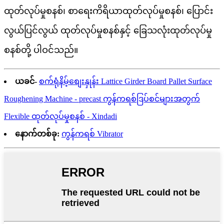
ထုတ်လုပ်မှုစနစ်၊ စာရေးကိရိယာထုတ်လုပ်မှုစနစ်၊ ပြောင်း
လွယ်ပြင်လွယ် ထုတ်လုပ်မှုစနစ်နှင့် ခြေသလုံးထုတ်လုပ်မှု
စနစ်တို့ ပါဝင်သည်။
ယခင်-
စက်ရုံနိမ့်စျေးနှုန်း Lattice Girder Board Pallet Surface
Roughening Machine - precast ကွန်ကရစ်ဒြပ်စင်များအတွက်
Flexible ထုတ်လုပ်မှုစနစ် - Xindadi
နောက်တစ်ခု:
ကွန်ကရစ် Vibrator