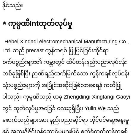
နိုင်သည်။
★ ကုမ္ပဏီ
Int
ထုတ်လုပ်မှု
Hebei Xindadi electromechanical Manufacturing Co.,
Ltd. သည် precast ကွန်ကရစ် ပြုပြင်ခြင်းဆိုင်ရာ
စက်ပစ္စည်းများ၏ ကမ္ဘာတွင် ထိပ်တန်းနည်းပညာလုပ်ငန်း
တစ်ခုဖြစ်ပြီး ဉာဏ်ရည်ထက်မြက်သော ကွန်ကရစ်လုပ်ငန်း
သုံးပစ္စည်းများကို အပြိုင်အဆိုင်ဖြစ်လာစေရန် ကတိပြု
ပါသည်။ ကုမ္ပဏီသည် ယခု Zhengding၊ Xingtang၊ Gaoyi
တွင် ထုတ်လုပ်မှုအခြေခံ လေးခုရှိပြီး၊ Yulin.We သည်
ဖောက်သည်များအား နည်းပညာဆိုင်ရာ တိုင်ပင်ဆွေးနွေးမှု
နှင့် အထူးဒီဇိုင်းဝန်ဆောင်မှုများဖြင့် စက်ရုံထုတ်ကွန်ကရစ်