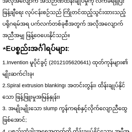
အလိုအလျောက် အသိဉာဏ်ထိန်းချုပ်မှုကို လက်ခံရရှိပြီး
ဖြန့်ချီရေး လုပ်ငန်းစဉ်သည် ကြိုတင်ထည့်သွင်းထားသည့်
ပရိုဂရမ်အရ ပက်လက်တစ်ခုစီအတွက် အလိုအလျောက်
အညီအမျှ ဖြန့်ဝေပေးနိုင်သည်။
★
E
ပစ္စည်း
အင်္ဂါရပ်များ
:
1.Invention မူပိုင်ခွင့် (2012105620641) ထုတ်ကုန်များ၏
မျိုးဆက်ငါးခု၊
2.Spiral extrusion blanking၊ အတင်းတွန်း၊ ထိန်းချုပ်နိုင်
သော ဖြန့်ဖြူးမှုအမြန်နှုန်း၊
3. အမျိုးမျိုးသော slump ကွန်ကရစ်နှင့်လိုက်လျောညီထွေ
ဖြစ်အောင်;
4. ပစ္စည်းတံခါးအရေအတွက်ကို ထိန်းချုပ်နိုင်သော၊ အမှီအ