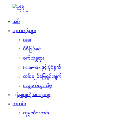
အိမ်
ထုတ်ကုန်များ
စနစ်
ပီစီဒြပ်စင်
စက်ယန္တရား
Formwork နှင့် ပုံစံခွက်
ထိန်းချုပ်ဖြေရှင်းချက်
လျှောက်လွှာကိစ္စ
ကြှနျုပျတို့အကွောငျး
သတင်း
ကုမ္ပဏီသတင်း