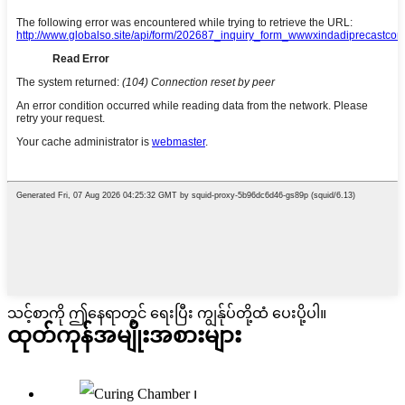
သင့်စာကို ဤနေရာတွင် ရေးပြီး ကျွန်ုပ်တို့ထံ ပေးပို့ပါ။
ထုတ်ကုန်အမျိုးအစားများ