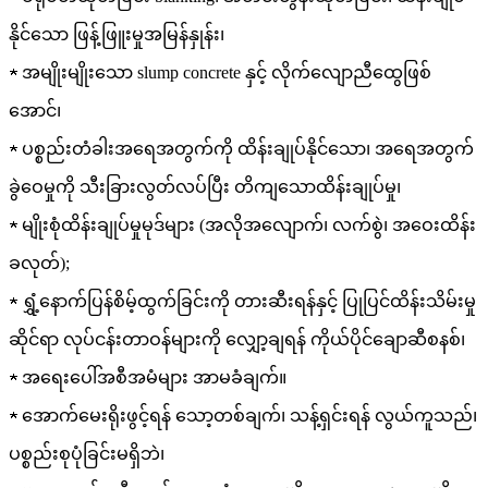
နိုင်သော ဖြန့်ဖြူးမှုအမြန်နှုန်း၊
★ အမျိုးမျိုးသော slump concrete နှင့် လိုက်လျောညီထွေဖြစ်
အောင်၊
★ ပစ္စည်းတံခါးအရေအတွက်ကို ထိန်းချုပ်နိုင်သော၊ အရေအတွက်
ခွဲဝေမှုကို သီးခြားလွတ်လပ်ပြီး တိကျသောထိန်းချုပ်မှု၊
★ မျိုးစုံထိန်းချုပ်မှုမုဒ်များ (အလိုအလျောက်၊ လက်စွဲ၊ အဝေးထိန်း
ခလုတ်);
★ ရွှံ့နောက်ပြန်စိမ့်ထွက်ခြင်းကို တားဆီးရန်နှင့် ပြုပြင်ထိန်းသိမ်းမှု
ဆိုင်ရာ လုပ်ငန်းတာဝန်များကို လျှော့ချရန် ကိုယ်ပိုင်ချောဆီစနစ်၊
★ အရေးပေါ်အစီအမံများ အာမခံချက်။
★ အောက်မေးရိုးဖွင့်ရန် သော့တစ်ချက်၊ သန့်ရှင်းရန် လွယ်ကူသည်၊
ပစ္စည်းစုပုံခြင်းမရှိဘဲ၊