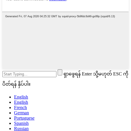
ရှာဖွေရန် Enter သို့မဟုတ် ESC ကို
ပိတ်ရန် နှိပ်ပါ။
English
English
French
German
Portuguese
Spanish
Russian