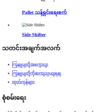
Pallet သန့်ရှင်းရေးစက်
Side Shifter
သတင်းအချက်အလက်
ကြှနျုပျတို့အကွောငျး
ကြှနျုပျတို့ကိုဆကျသှယျရနျ
ထုတ်ကုန်များ
စုံစမ်းရေး