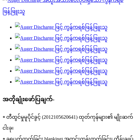
အတိုချုံးဖော်ပြချက်-
★ တီထွင်မှုမူပိုင်ခွင့် (2012105620641) ထုတ်ကုန်များ၏ မျိုးဆက်
ငါးခု၊
★ ခရုပတ်ထုတ်ခြင်း blanking၊ အတင်းတွန်းထုတ်ခြင်း၊ ထိန်းချုပ်