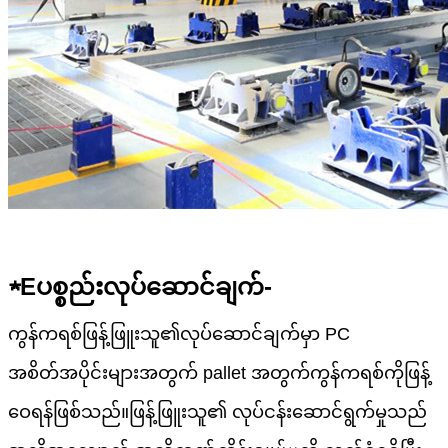
★E
ပစ္စည်း
လုပ်ဆောင်ချက်-
ကွန်ကရစ်ဖြန့်ဖြူးသူ၏လုပ်ဆောင်ချက်မှာ PC
အစိတ်အပိုင်းများအတွက် pallet အတွက်ကွန်ကရစ်ကိုဖြန့်
ဝေရန်ဖြစ်သည်။ဖြန့်ဖြူးသူ၏ လုပ်ငန်းဆောင်ရွက်မှုသည်