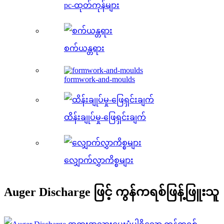
pc-ထုတ်ကုန်များ
စက်ယန္တရား
formwork-and-moulds
ထိန်းချုပ်မှု-ဖြေရှင်းချက်
လျှောက်လွှာကိစ္စများ
Auger Discharge ဖြင့် ကွန်ကရစ်ဖြန့်ဖြူးသူ