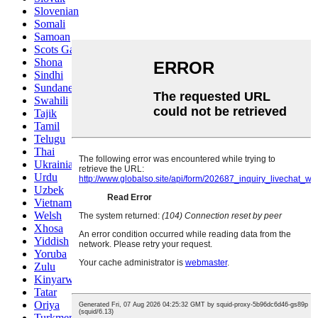
Slovenian
Somali
Samoan
Scots Gaelic
Shona
Sindhi
Sundanese
Swahili
Tajik
Tamil
Telugu
Thai
Ukrainian
Urdu
Uzbek
Vietnamese
Welsh
Xhosa
Yiddish
Yoruba
Zulu
Kinyarwanda
Tatar
Oriya
Turkmen