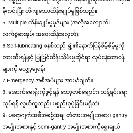
ခိုကင်းပြီး တိကျသောထိန်းချုပ်မှုဖြစ်သည်။
5. Multiple ထိန်းချုပ်မှုမုဒ်များ (အလိုအလျောက်၊
လက်စွဲစာအုပ်၊ အဝေးထိန်းခလုတ်);
6.Self-lubricating စနစ်သည် ရွှံ့၏နောက်ပြန်စိမ့်စိမ့်မှုကို
တားဆီးရန်နှင့် ပြုပြင်ထိန်းသိမ်းမှုဆိုင်ရာ လုပ်ငန်းတာဝန်
များကို လျှော့ချရန်၊
7.Emergency အစီအမံများ အာမခံချက်။
8. အောက်မေးရိုးကိုဖွင့်ရန် သော့တစ်ချောင်း၊ သန့်ရှင်းရေး
လုပ်ရန် လွယ်ကူသည်၊ ပစ္စည်းစုပုံခြင်းမရှိဘဲ၊
9. ပရောဂျက်အစီအစဉ်အရ၊ တံတားအမျိုးအစား၊ gantry
အမျိုးအစားနှင့် semi-gantry အမျိုးအစားကိုရွေးချယ်