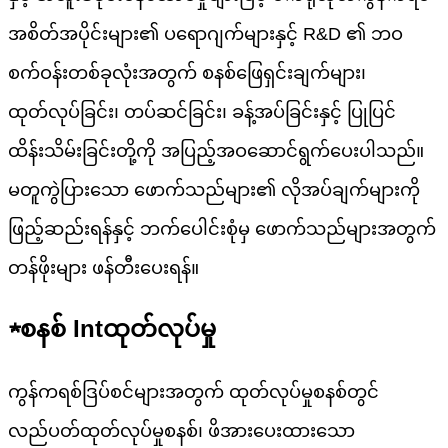
အစိတ်အပိုင်းများ၏ ပရောဂျက်များနှင့် R&D ၏ ဘဝ
စက်ဝန်းတစ်ခုလုံးအတွက် စနစ်ဖြေရှင်းချက်များ၊
ထုတ်လုပ်ခြင်း၊ တပ်ဆင်ခြင်း၊ ခန့်အပ်ခြင်းနှင့် ပြုပြင်
ထိန်းသိမ်းခြင်းတို့ကို အပြည့်အဝဆောင်ရွက်ပေးပါသည်။
မတူကွဲပြားသော ဖောက်သည်များ၏ လိုအပ်ချက်များကို
ဖြည့်ဆည်းရန်နှင့် ဘက်ပေါင်းစုံမှ ဖောက်သည်များအတွက်
တန်ဖိုးများ ဖန်တီးပေးရန်။
★
စနစ်
Int
ထုတ်လုပ်မှု
ကွန်ကရစ်ဒြပ်စင်များအတွက် ထုတ်လုပ်မှုစနစ်တွင်
လည်ပတ်ထုတ်လုပ်မှုစနစ်၊ ဖိအားပေးထားသော