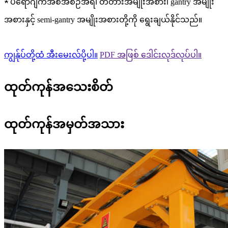
★ ပရောဂျက်အစီအစဉ်အရ၊ တံတားအမျိုးအစား၊ gantry အမျိုး
အစားနှင့် semi-gantry အမျိုးအစားတို့ကို ရွေးချယ်နိုင်သည်။
ကျွန်ုပ်တို့ထံ အီးမေးလ်ပို့ပါ။
PDF အဖြစ် ဒေါင်းလုဒ်လုပ်ပါ။
ထုတ်ကုန်အသေးစိတ်
ထုတ်ကုန်အမှတ်အသား