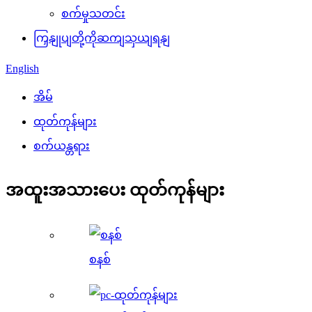
စက်မှုသတင်း
ကြှနျုပျတို့ကိုဆကျသှယျရနျ
English
အိမ်
ထုတ်ကုန်များ
စက်ယန္တရား
အထူးအသားပေး ထုတ်ကုန်များ
စနစ်