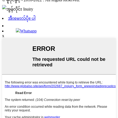
အီးမေးလ်ပို။ ပါ
Whatsapp
x