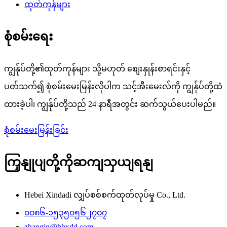
ထုတ်ကုန်များ
စုံစမ်းရေး
ကျွန်ုပ်တို့၏ထုတ်ကုန်များ သို့မဟုတ် စျေးနှုန်းစာရင်းနှင့်
ပတ်သက်၍ စုံစမ်းမေးမြန်းလိုပါက သင့်အီးမေးလ်ကို ကျွန်ုပ်တို့ထံ
ထားခဲ့ပါ၊ ကျွန်ုပ်တို့သည် 24 နာရီအတွင်း ဆက်သွယ်ပေးပါမည်။
စုံစမ်းမေးမြန်းခြင်း
ကြှနျုပျတို့ကိုဆကျသှယျရနျ
Hebei Xindadi လျှပ်စစ်စက်ထုတ်လုပ်မှု Co., Ltd.
၀၀၈၆-၁၅၃၅၀၅၆၂၇၀၇
zhangjn@hbxdd.com