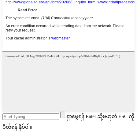
ရှာဖွေရန် Enter သို့မဟုတ် ESC ကို
ပိတ်ရန် နှိပ်ပါ။