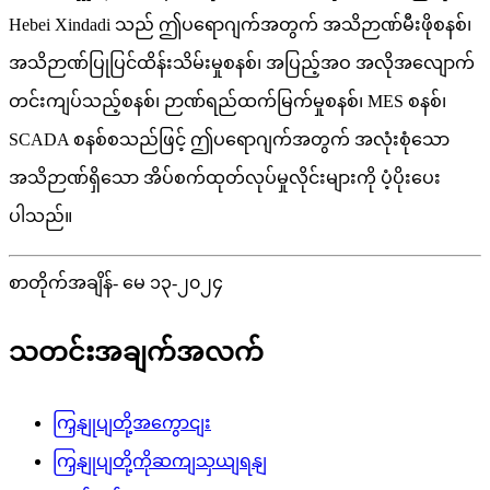
Hebei Xindadi သည် ဤပရောဂျက်အတွက် အသိဉာဏ်မီးဖိုစနစ်၊
အသိဉာဏ်ပြုပြင်ထိန်းသိမ်းမှုစနစ်၊ အပြည့်အဝ အလိုအလျောက်
တင်းကျပ်သည့်စနစ်၊ ဉာဏ်ရည်ထက်မြက်မှုစနစ်၊ MES စနစ်၊
SCADA စနစ်စသည်ဖြင့် ဤပရောဂျက်အတွက် အလုံးစုံသော
အသိဉာဏ်ရှိသော အိပ်စက်ထုတ်လုပ်မှုလိုင်းများကို ပံ့ပိုးပေး
ပါသည်။
စာတိုက်အချိန်- မေ ၁၃-၂၀၂၄
သတင်းအချက်အလက်
ကြှနျုပျတို့အကွောငျး
ကြှနျုပျတို့ကိုဆကျသှယျရနျ