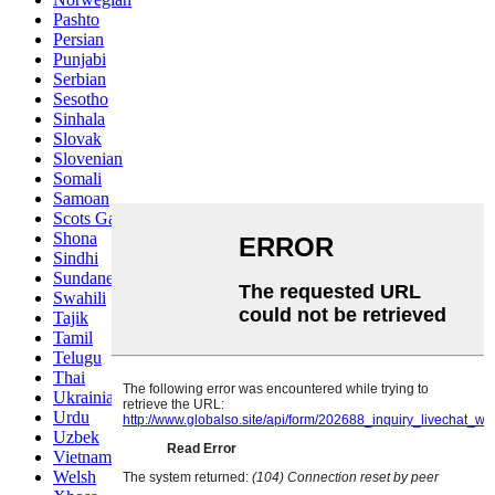
Pashto
Persian
Punjabi
Serbian
Sesotho
Sinhala
Slovak
Slovenian
Somali
Samoan
Scots Gaelic
Shona
Sindhi
Sundanese
Swahili
Tajik
Tamil
Telugu
Thai
Ukrainian
Urdu
Uzbek
Vietnamese
Welsh