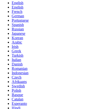
English
English
French
German
Portuguese
Spanish
Russian
Japanese
Korean
Arabic
Irish
Greek
Turkish
Italian
Danish
Romanian
Indonesian
Czech
Afrikaans
Swedish
Polish
Basque
Catalan
Esperanto
Hindi