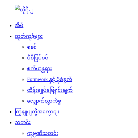
အိမ်
ထုတ်ကုန်များ
စနစ်
ပီစီဒြပ်စင်
စက်ယန္တရား
Formwork နှင့် ပုံစံခွက်
ထိန်းချုပ်ဖြေရှင်းချက်
လျှောက်လွှာကိစ္စ
ကြှနျုပျတို့အကွောငျး
သတင်း
ကုမ္ပဏီသတင်း