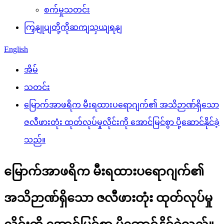
စက်မှုသတင်း
ကြှနျုပျတို့ကိုဆကျသှယျရနျ
English
အိမ်
သတင်း
မြောက်အာဖရိက မီးရထားပရောဂျက်၏ အသိဉာဏ်ရှိသော
ဇလီဖားတုံး ထုတ်လုပ်မှုလိုင်းကို အောင်မြင်စွာ ပို့ဆောင်နိုင်ခဲ့
သည်။
မြောက်အာဖရိက မီးရထားပရောဂျက်၏
အသိဉာဏ်ရှိသော ဇလီဖားတုံး ထုတ်လုပ်မှု