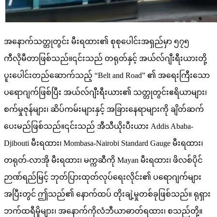
အနောက်သတ္တုတွင်း မီးရထား၏ စုစုပေါင်းအရှည်မှာ ၅၇၅
ကီလိုမီတာဖြစ်သည်။၎င်းသည် တရုတ်နှင့် အယ်လ်ဂျီးရီးယားတို့
ပူးပေါင်းတည်ဆောက်သည့် “Belt and Road” ၏ အရေးကြီးသော
ပရောဂျက်ဖြစ်ပြီး အယ်လ်ဂျီးရီးယား၏ သတ္တုတွင်းဧရိယာများ၊
စက်မှုဇုန်များ၊ ဆိပ်ကမ်းများနှင့် အခြားနေရာများကို ချိတ်ဆက်
ပေးမည်ဖြစ်သည်။၎င်းသည် အီသီယိုးပီးယား Addis Ababa-
Djibouti မီးရထား၊ Mombasa-Nairobi Standard Gauge မီးရထား၊
တရုတ်-လာအို မီးရထား၊ မက္ကဆီကို Mayan မီးရထား၊ ဖိလစ်ပိုင်
ဉာဏ်ရည်မြင့် ဘုတ်ပြားထုတ်လုပ်ရေးလိုင်း၏ ပရောဂျက်များ
အပြီးတွင် ဤသည်၏ နောက်ထပ် တိုးချဲ့မှုတစ်ခုဖြစ်သည်။ ရုရှား
ဘက်ထရီမှိုများ၊ အနောက်ကိုလံဘီယာဓာတ်ရထား၊ စသည်တို့။