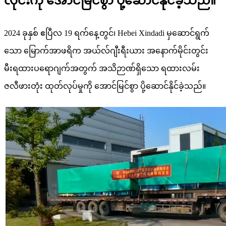
လိုင်းကို အောင်မြင်စွာ ပို့ဆောင်နိုင်ခဲ့သည်။
2024 ခုနှစ် ဧပြီလ 19 ရက်နေ့တွင်၊ Hebei Xindadi မှဆောင်ရွက်
သော မြောက်အာဖရိက အယ်လ်ဂျီးရီးယား အနောက်မိုင်းတွင်း
မီးရထားပရောဂျက်အတွက် အသိဉာဏ်ရှိသော ရထားလမ်း
ဇလီဖားတုံး ထုတ်လုပ်မှုကို အောင်မြင်စွာ ပို့ဆောင်နိုင်ခဲ့သည်။